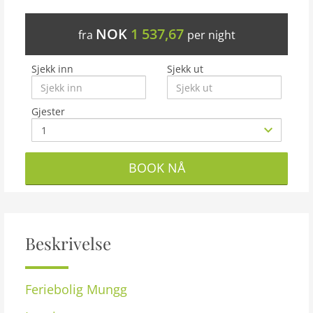
NOK
1 537,67
fra
per night
Sjekk inn
Sjekk ut
Gjester
BOOK NÅ
Beskrivelse
Feriebolig
Mungg