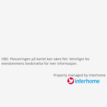
Akebakke
Golfbane
riding
avstand
Golfbane: 18,0 km
sentrum: 600 m
OBS: Plasseringen på kartet kan være feil. Vennligst les
eiendommens beskrivelse for mer informasjon.
Property managed by Interhome