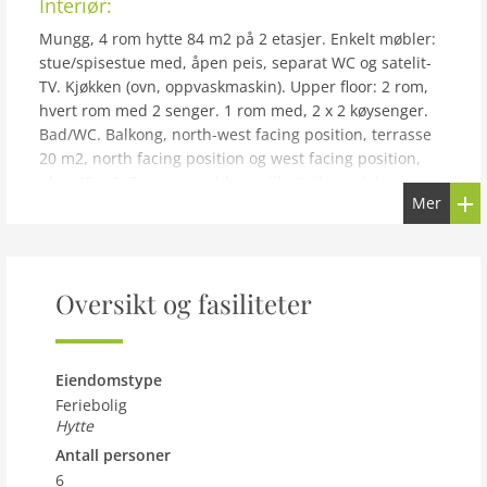
Interiør:
Mungg, 4 rom hytte 84 m2 på 2 etasjer. Enkelt møbler:
stue/spisestue med, åpen peis, separat WC og satelit-
TV. Kjøkken (ovn, oppvaskmaskin). Upper floor: 2 rom,
hvert rom med 2 senger. 1 rom med, 2 x 2 køysenger.
Bad/WC. Balkong, north-west facing position, terrasse
20 m2, north facing position og west facing position,
plen 45 m2. Terrassemøbler, grill. Utsikt av dalen.
Mer
Fasiliteter: vaskemaskin, tørketrommel, barneseng.
Parkeringsplass (2 biler). Please note: max kjæledyr /
hund tillatt 1 kjæledyr / hund tillatt. Bare TV DE.
Interiør og eksteriør:
Oversikt og fasiliteter
Bernoud: Hytte Mungg. 600 m fra sentrum, i en roligt
posisjon. Privat: hage. Grill. Tilgang til motor til 50 m fra
huset. Trapper (60 trinn) til huset. Parkering i 200 m
Eiendomstype
avstand. Golfbane 18 km, skisportanlegg 900 m.
Feriebolig
Kjæledyr
Hytte
Antall personer
Kjæledyr tillatt
6