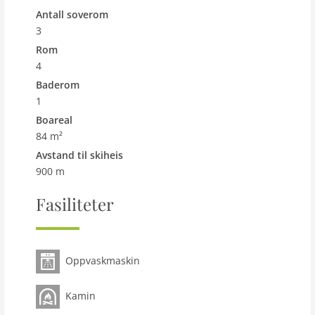
Eiendom
Antall soverom
maks antall 6 Pers.
3
boareal 84 m2
Rom
4
Rom 4
Baderom
soverom 3
1
toalett 2
Boareal
Bad 1
84 m²
kjøkken
Avstand til skiheis
Oppvaskmaskin
900 m
Ovn/komfyr
Fasiliteter
Interiør
Bad
Ekstra seng
Oppvaskmaskin
Barneseng
Peis
Kamin
TV