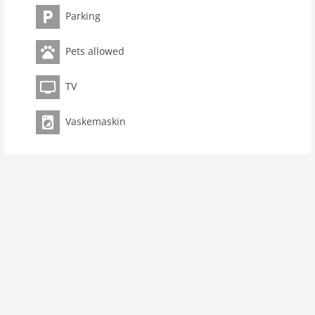
Parking
Vaskemaskin
Terrasse
Pets allowed
eksteriør
Hage
TV
Balkong
Grill
Vaskemaskin
Parkeringsplass
Fritid/ Sport
Tur
Tur
Mountanbiking
Langrenn
skøytebane
Skiområde
Snowboard