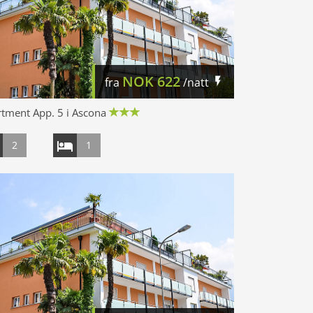
NOK
622
fra
/natt
tment App. 5 i Ascona
2
1