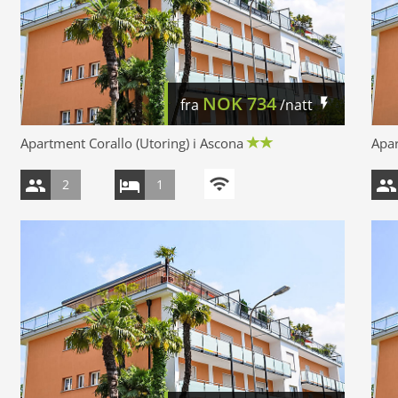
NOK
734
fra
/natt
Apartment Corallo (Utoring) i Ascona
Apar
2
1