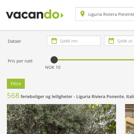
Sjekk
Sjekk
Datoer
inn
ut
Pris per natt
NOK 10
Filtre
568
ferieboliger og leiligheter -
Liguria Riviera Ponente, Ital