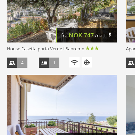
NOK
747
fra
/natt
House Casetta porta Verde i Sanremo
Apa
4
1