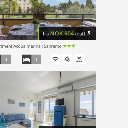
NOK
904
fra
/natt
rtment Acqua marina i Sanremo
4
1