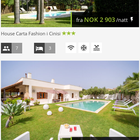
NOK
2 903
fra
/natt
House Carta Fashion i Cinisi
7
3