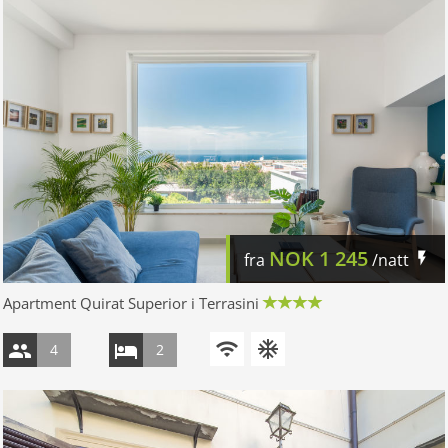
NOK
1 245
fra
/natt
Apartment Quirat Superior i Terrasini
4
2