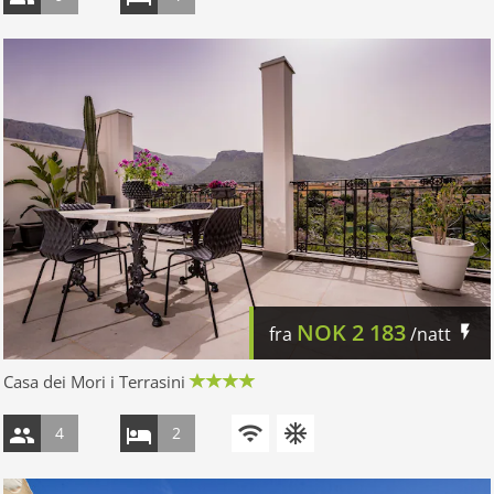
NOK
2 183
fra
/natt
Casa dei Mori i Terrasini
4
2