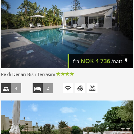
NOK
4 736
fra
/natt
Re di Denari Bis i Terrasini
4
2