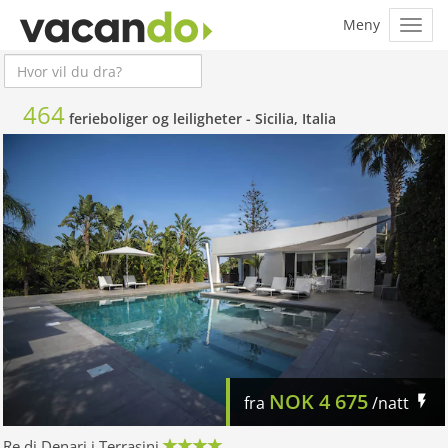
464
ferieboliger og leiligheter -
Sicilia, Italia
NOK
4 675
fra
/natt
Re di Denari i Terrasini