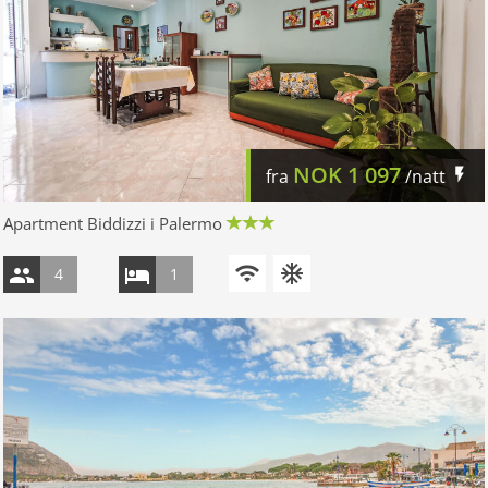
NOK
1 097
fra
/natt
Apartment Biddizzi i Palermo
4
1