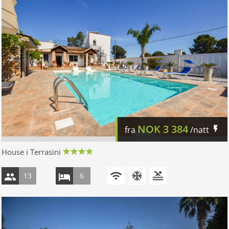
NOK
3 384
fra
/natt
House i Terrasini
13
6