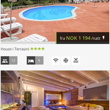
NOK
1 194
fra
/natt
House i Terrasini
12
6