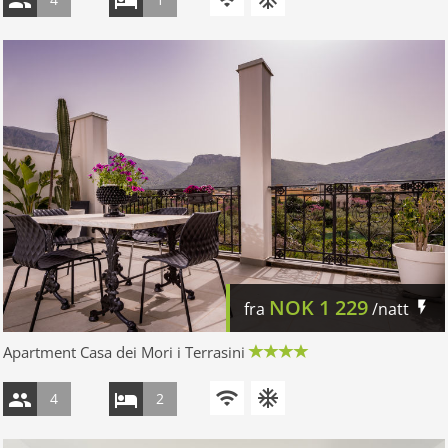
NOK
1 229
fra
/natt
Apartment Casa dei Mori i Terrasini
4
2