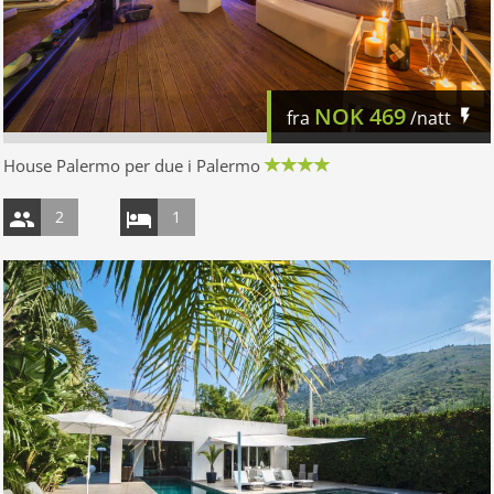
NOK
469
fra
/natt
House Palermo per due i Palermo
2
1