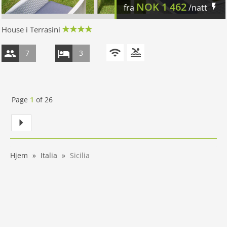
NOK
1 462
fra
/natt
House i Terrasini
7
3
Page
1
of
26
Hjem
Italia
Sicilia