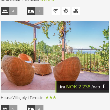
4
2
NOK
2 238
fra
/natt
House Villa Joly i Terrasini
9
4