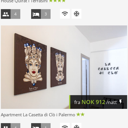
House Quirat i Terrasini
4
3
NOK
912
fra
/natt
Apartment La Casetta di Clò i Palermo
4
1