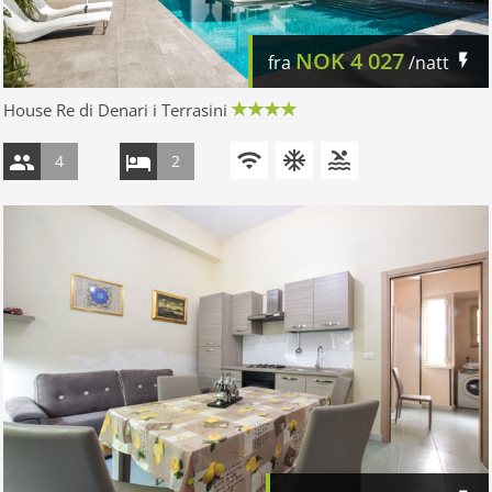
NOK
4 027
fra
/natt
House Re di Denari i Terrasini
4
2