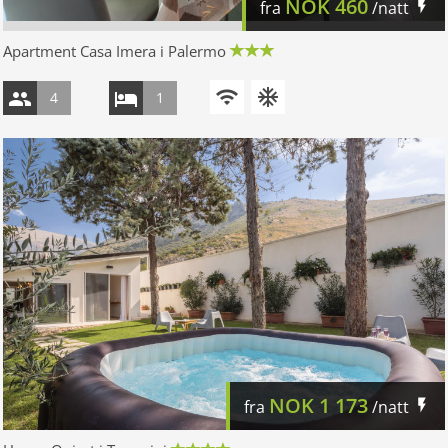
NOK
460
fra
/natt
Apartment Casa Imera i Palermo
4
1
NOK
1 173
fra
/natt