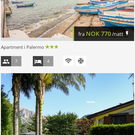
NOK
770
fra
/natt
Apartment i Palermo
7
4