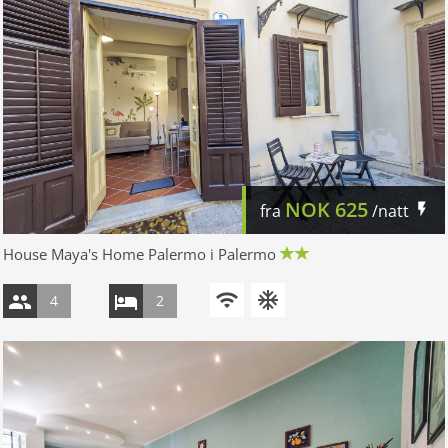
NOK
625
fra
/natt
House Maya's Home Palermo i Palermo
4
2