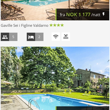
NOK
1 177
fra
/natt
Gaville Sei i Figline Valdarno
5
2