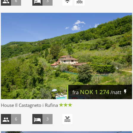
6
3
NOK
1 274
fra
/natt
House Il Castagneto i Rufina
6
3