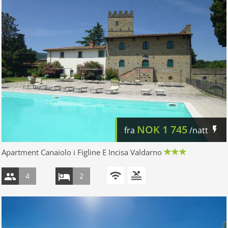
NOK
1 745
fra
/natt
Apartment Canaiolo i Figline E Incisa Valdarno
4
2