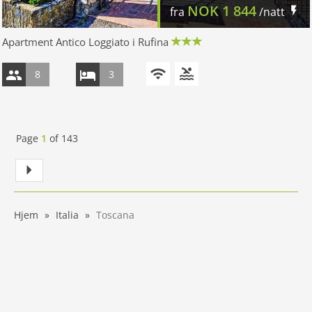
NOK
1 844
fra
/natt
Apartment Antico Loggiato i Rufina
8
3
Page
1
of
143
Hjem
Italia
Toscana