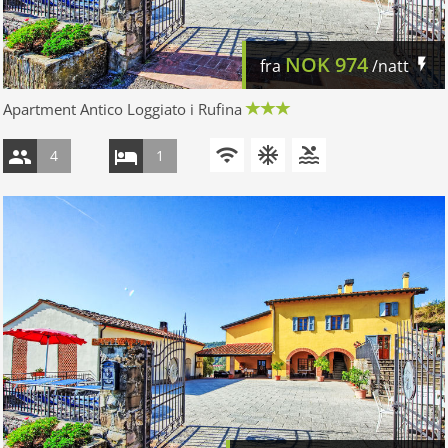
NOK
974
fra
/natt
Apartment Antico Loggiato i Rufina
4
1