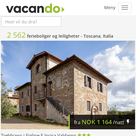
2 562
ferieboliger og leiligheter -
Toscana, Italia
NOK
1 164
fra
/natt
Trebbiano i Figline E Incisa Valdarno