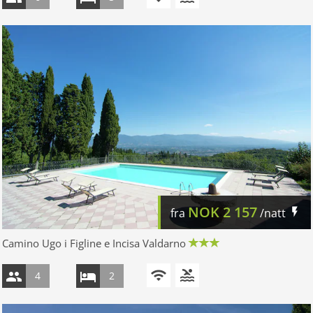
NOK
2 157
fra
/natt
Camino Ugo i Figline e Incisa Valdarno
4
2