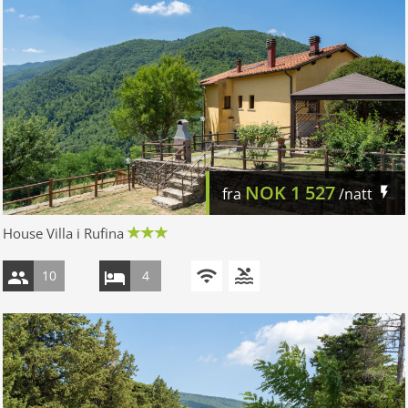
NOK
1 527
fra
/natt
House Villa i Rufina
10
4