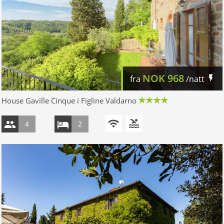
NOK
968
fra
/natt
House Gaville Cinque i Figline Valdarno
4
2