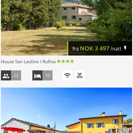
NOK
3 497
fra
/natt
House San Leolino i Rufina
22
10