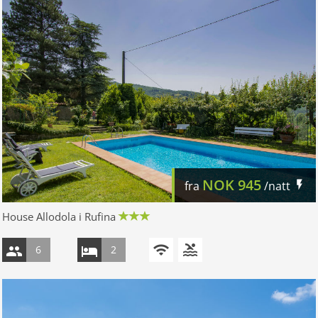
NOK
945
fra
/natt
House Allodola i Rufina
6
2