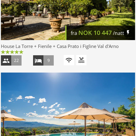
NOK
10 447
fra
/natt
House La Torre + Fienile + Casa Prato i Figline Val d'Arno
22
9