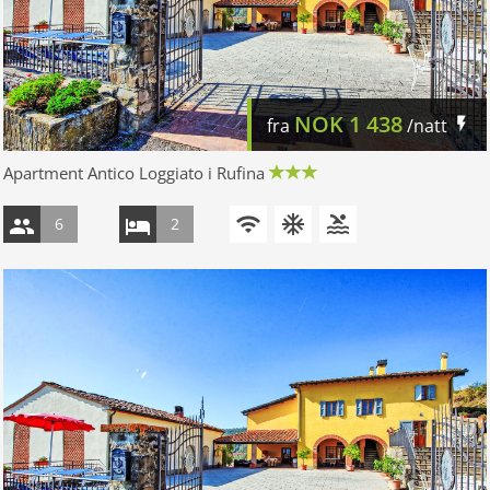
NOK
1 438
fra
/natt
Apartment Antico Loggiato i Rufina
6
2