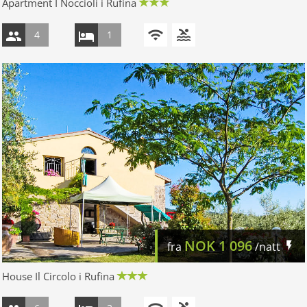
Apartment I Noccioli i Rufina
4
1
NOK
1 096
fra
/natt
House Il Circolo i Rufina