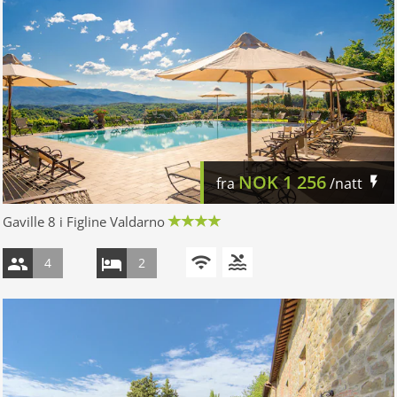
NOK
1 256
fra
/natt
Gaville 8 i Figline Valdarno
4
2