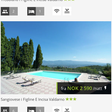
2
1
NOK
2 590
fra
/natt
Sangiovese i Figline E Incisa Valdarno
6
3