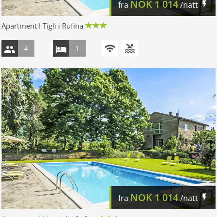
NOK
1 014
fra
/natt
Apartment I Tigli i Rufina
4
1
NOK
1 014
fra
/natt