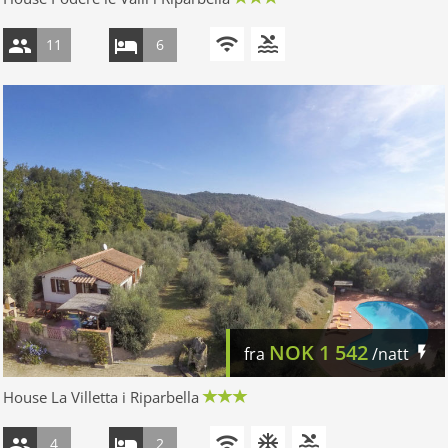
11
6
NOK
1 542
fra
/natt
House La Villetta i Riparbella
4
2