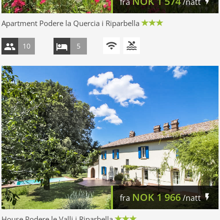
NOK
1 574
fra
/natt
Apartment Podere la Quercia i Riparbella
10
5
NOK
1 966
fra
/natt
House Podere le Valli i Riparbella