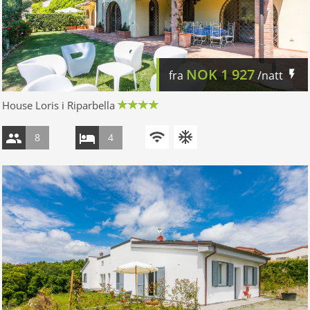
NOK
1 927
fra
/natt
House Loris i Riparbella
8
4