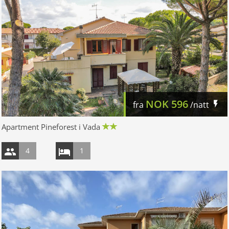
NOK
596
fra
/natt
Apartment Pineforest i Vada
4
1