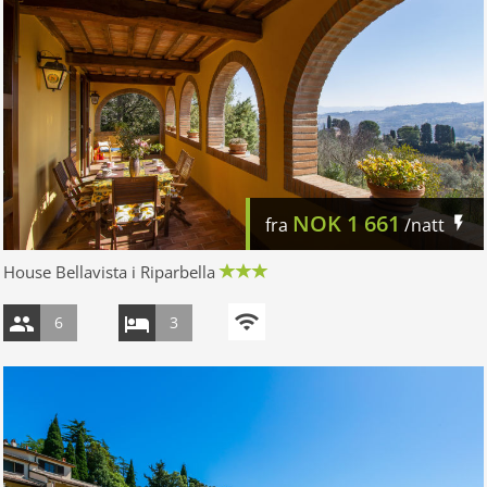
NOK
1 661
fra
/natt
House Bellavista i Riparbella
6
3