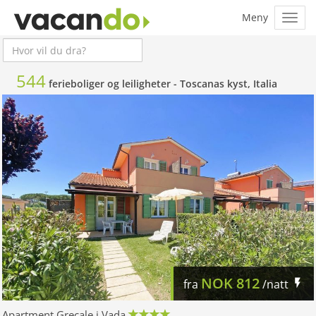
544
ferieboliger og leiligheter -
Toscanas kyst, Italia
NOK
812
fra
/natt
Apartment Grecale i Vada