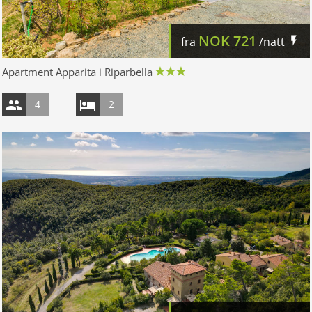
NOK
721
fra
/natt
Apartment Apparita i Riparbella
4
2