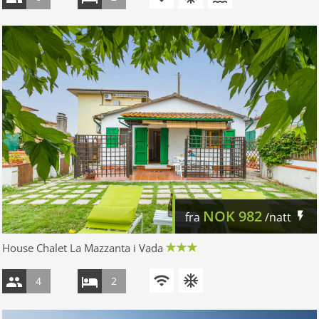
NOK
982
fra
/natt
House Chalet La Mazzanta i Vada
4
2