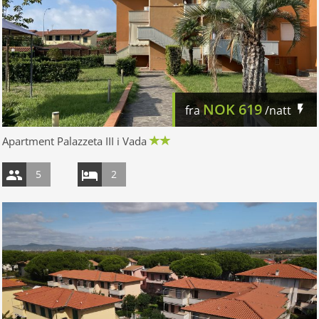
NOK
619
fra
/natt
Apartment Palazzeta III i Vada
5
2