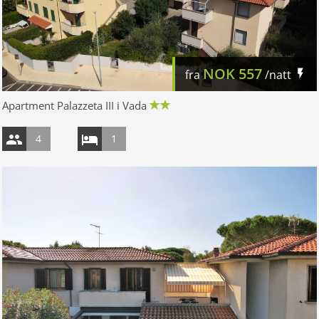
NOK
557
fra
/natt
Apartment Palazzeta III i Vada
4
1