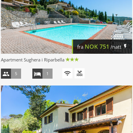
NOK
751
fra
/natt
Apartment Sughera i Riparbella
5
1