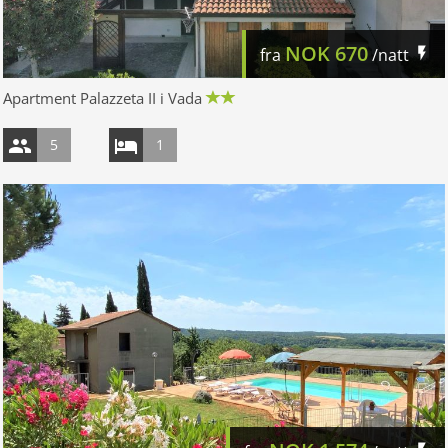
NOK
670
fra
/natt
Apartment Palazzeta II i Vada
5
1