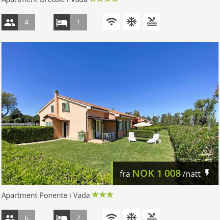
4
1
NOK
1 008
fra
/natt
Apartment Ponente i Vada
6
2