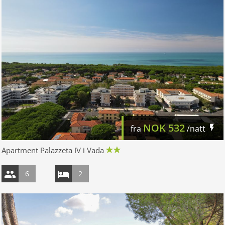
NOK
532
fra
/natt
Apartment Palazzeta IV i Vada
6
2