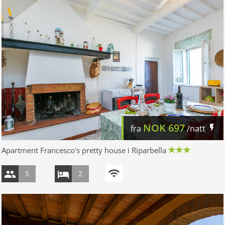
NOK
697
fra
/natt
Apartment Francesco's pretty house i Riparbella
5
2