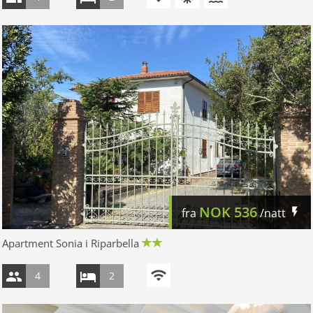
NOK
536
fra
/natt
Apartment Sonia i Riparbella
4
2