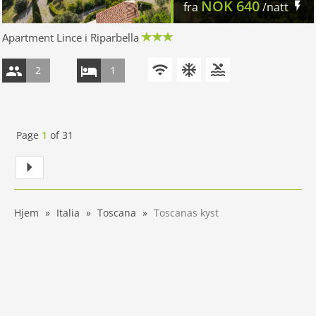
NOK
640
fra
/natt
Apartment Lince i Riparbella
2
1
Page
1
of
31
Hjem
Italia
Toscana
Toscanas kyst