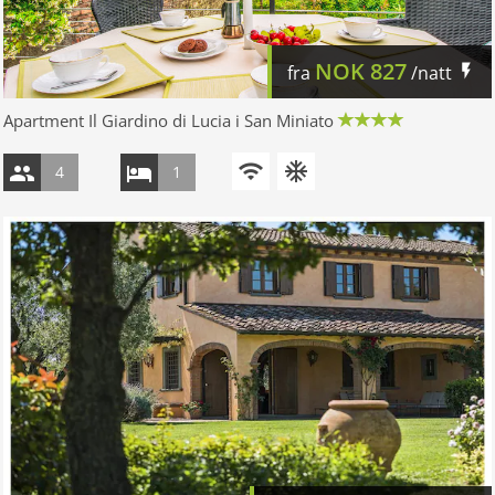
NOK
827
fra
/natt
Apartment Il Giardino di Lucia i San Miniato
4
1