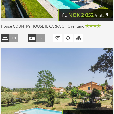
NOK
2 052
fra
/natt
House COUNTRY HOUSE IL CARRAIO i Orentano
10
5