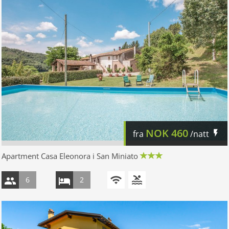
NOK
460
fra
/natt
Apartment Casa Eleonora i San Miniato
6
2