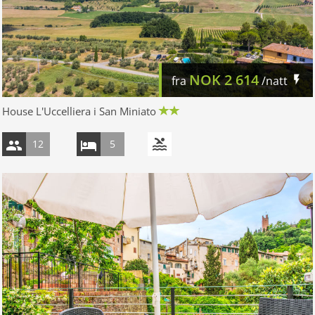
NOK
2 614
fra
/natt
House L'Uccelliera i San Miniato
12
5