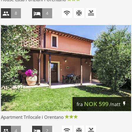
8
4
NOK
599
fra
/natt
Apartment Trilocale i Orentano
4
2