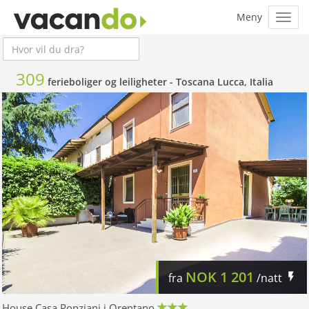
309
ferieboliger og leiligheter -
Toscana Lucca, Italia
NOK
1 201
fra
/natt
House Casa Ponziani i Orentano