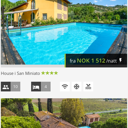
NOK
1 512
fra
/natt
House i San Miniato
10
4