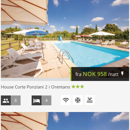
NOK
958
fra
/natt
House Corte Ponziani 2 i Orentano
8
4