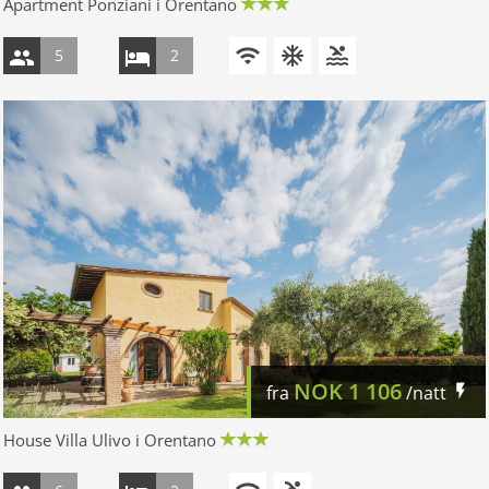
Apartment Ponziani i Orentano
5
2
NOK
1 106
fra
/natt
House Villa Ulivo i Orentano