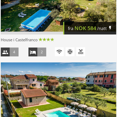
NOK
584
fra
/natt
House i Castelfranco
4
2