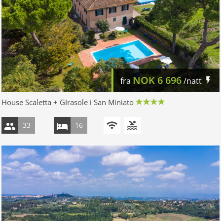
NOK
6 696
fra
/natt
House Scaletta + GIrasole i San Miniato
33
16