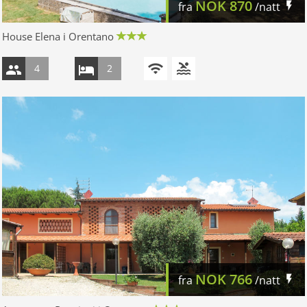
NOK
870
fra
/natt
House Elena i Orentano
4
2
NOK
766
fra
/natt