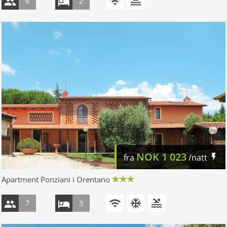
6
2
NOK
1 023
fra
/natt
Apartment Ponziani i Orentano
7
3