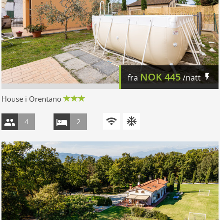
NOK
445
fra
/natt
House i Orentano
4
2