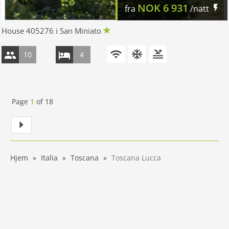
NOK
6 931
fra
/natt
House 405276 i San Miniato
10
4
Page
1
of
18
Hjem
Italia
Toscana
Toscana Lucca