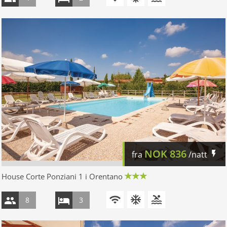
NOK
836
fra
/natt
House Corte Ponziani 1 i Orentano
8
3