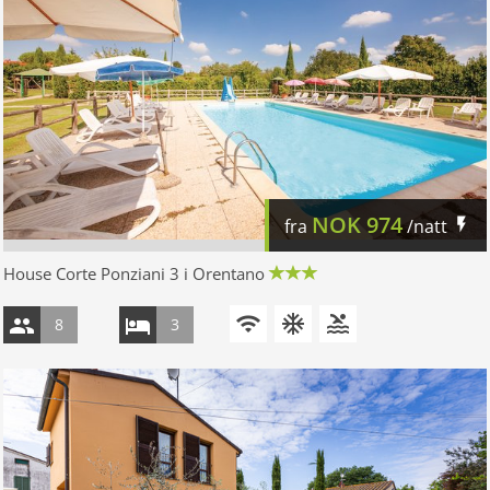
NOK
974
fra
/natt
House Corte Ponziani 3 i Orentano
8
3