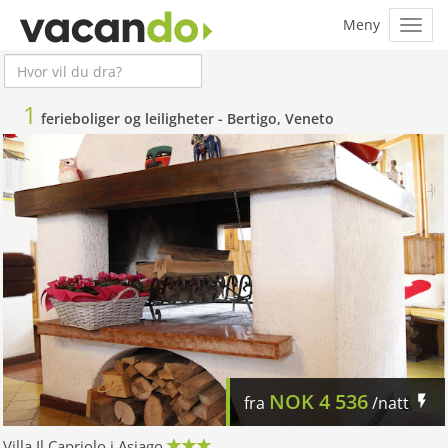
1
ferieboliger og leiligheter -
Bertigo, Veneto
NOK
4 536
fra
/natt
Villa Il Capriolo i Asiago