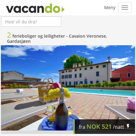
2
ferieboliger og leiligheter -
Cavaion Veronese,
Gardasjøen
NOK
521
fra
/natt