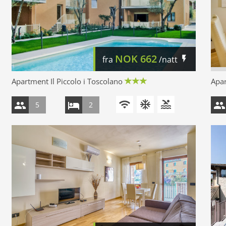
NOK
662
fra
/natt
Apartment Il Piccolo i Toscolano
Apa
5
2