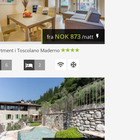
NOK
873
fra
/natt
rtment i Toscolano Maderno
6
2