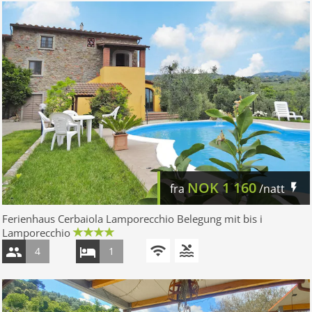
NOK
1 160
fra
/natt
Ferienhaus Cerbaiola Lamporecchio Belegung mit bis i
Lamporecchio
4
1