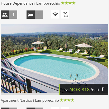
House Dependance i Lamporecchio
4
1
NOK
818
fra
/natt
Apartment Narciso i Lamporecchio