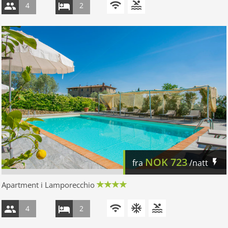
4
2
NOK
723
fra
/natt
Apartment i Lamporecchio
4
2