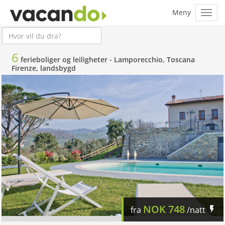
6
ferieboliger og leiligheter -
Lamporecchio, Toscana
Firenze, landsbygd
NOK
748
fra
/natt