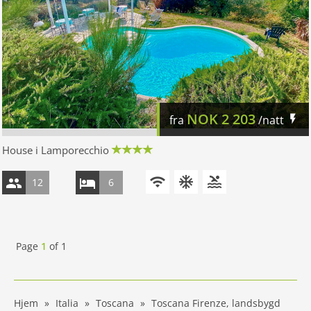
NOK
2 203
fra
/natt
House i Lamporecchio
12
6
Page
1
of
1
Hjem
Italia
Toscana
Toscana Firenze, landsbygd