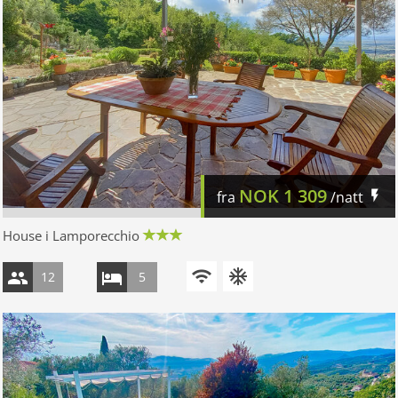
NOK
1 309
fra
/natt
House i Lamporecchio
12
5