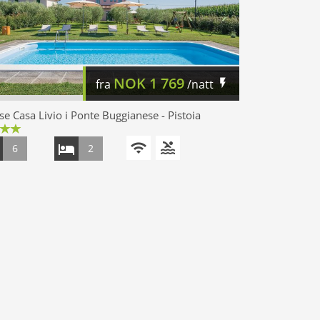
NOK
1 769
fra
/natt
e Casa Livio i Ponte Buggianese - Pistoia
6
2