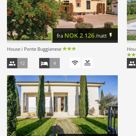
NOK
2 126
fra
/natt
House i Ponte Buggianese
Hous
12
4