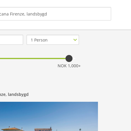
Antall
gjester
NOK 1,000+
nze, landsbygd