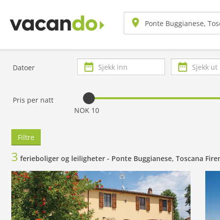
Sjekk
Sjekk
Datoer
inn
ut
Pris per natt
NOK 10
Filtre
3
ferieboliger og leiligheter -
Ponte Buggianese, Toscana Fire