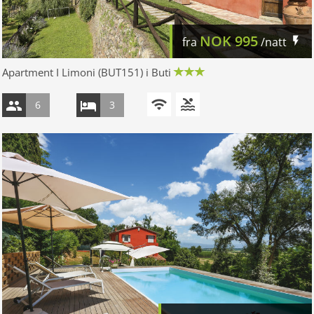
NOK
995
fra
/natt
Apartment I Limoni (BUT151) i Buti
6
3