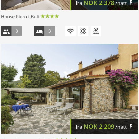
NOK
2 378
fra
/natt
House Piero i Buti
8
3
NOK
2 209
fra
/natt