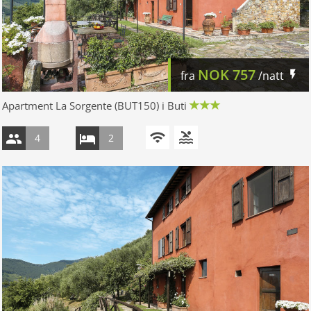
NOK
757
fra
/natt
Apartment La Sorgente (BUT150) i Buti
4
2