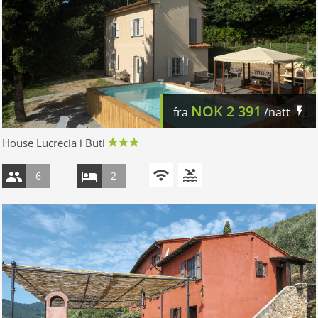
NOK
2 391
fra
/natt
House Lucrecia i Buti
6
2