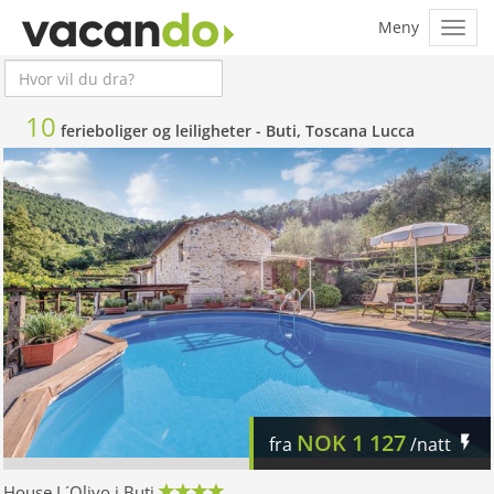
10
ferieboliger og leiligheter -
Buti, Toscana Lucca
NOK
1 127
fra
/natt
House L´Olivo i Buti