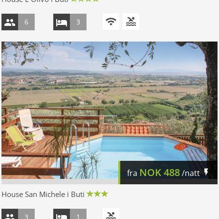
6
3
NOK
488
fra
/natt
House San Michele i Buti
3
1