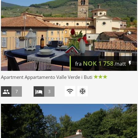
NOK
1 758
fra
/natt
Apartment Appartamento Valle Verde i Buti
7
3