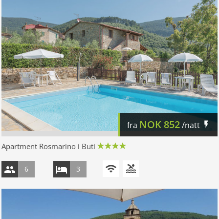
NOK
852
fra
/natt
Apartment Rosmarino i Buti
6
3