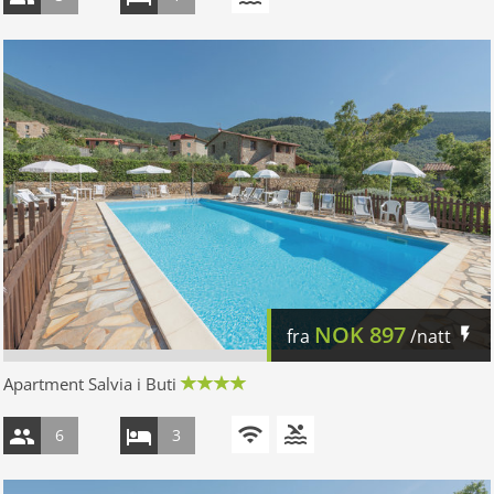
NOK
897
fra
/natt
Apartment Salvia i Buti
6
3