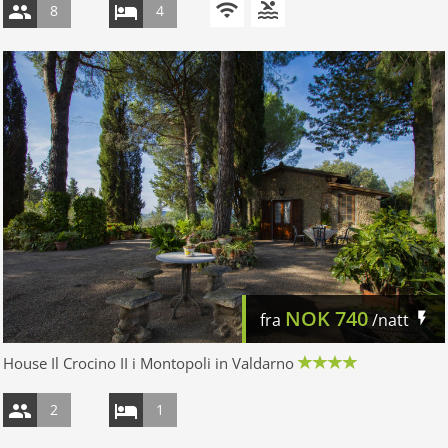
8
4
NOK
740
fra
/natt
House Il Crocino II i Montopoli in Valdarno
2
1