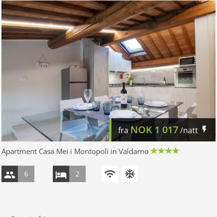
NOK
1 017
fra
/natt
Apartment Casa Mei i Montopoli in Valdarno
6
2