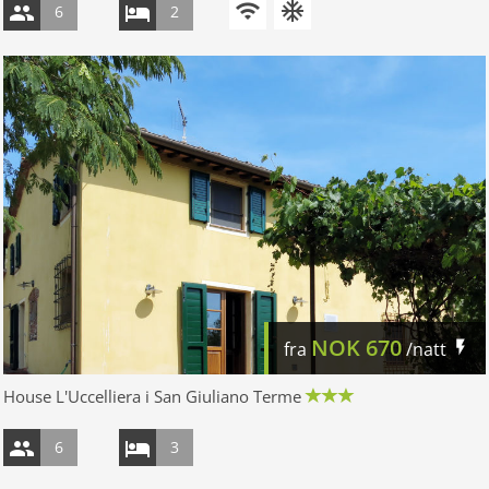
6
2
NOK
670
fra
/natt
House L'Uccelliera i San Giuliano Terme
6
3