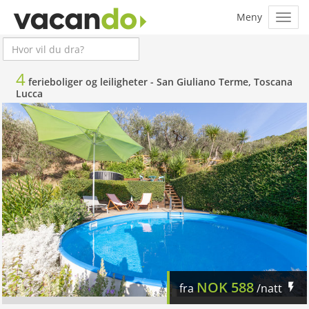
4
ferieboliger og leiligheter -
San Giuliano Terme, Toscana
Lucca
NOK
588
fra
/natt