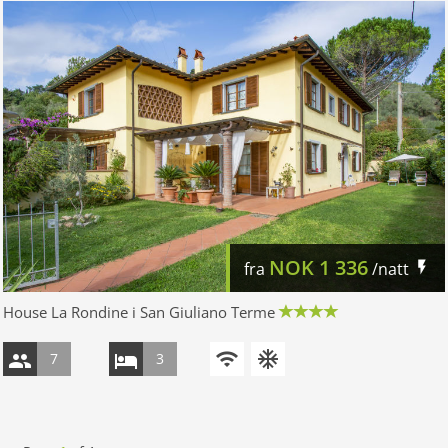
NOK
1 336
fra
/natt
House La Rondine i San Giuliano Terme
7
3