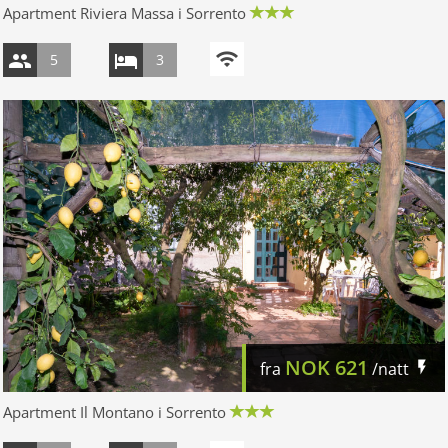
Apartment Riviera Massa i Sorrento
5
3
NOK
621
fra
/natt
Apartment Il Montano i Sorrento