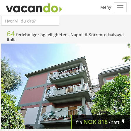
64
ferieboliger og leiligheter -
Napoli & Sorrento-halvøya,
Italia
NOK
818
fra
/natt