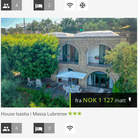
4
2
NOK
1 127
fra
/natt
House Isastia i Massa Lubrense
6
3