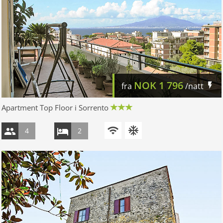
NOK
1 796
fra
/natt
Apartment Top Floor i Sorrento
4
2