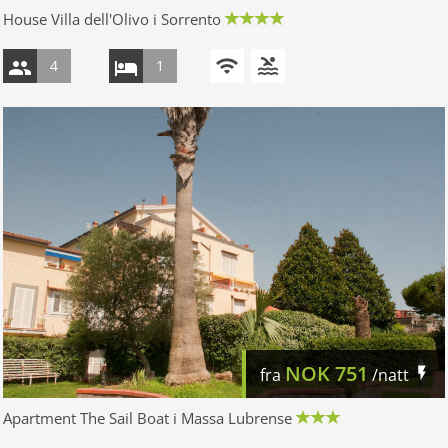
House Villa dell'Olivo i Sorrento
4
1
NOK
751
fra
/natt
Apartment The Sail Boat i Massa Lubrense