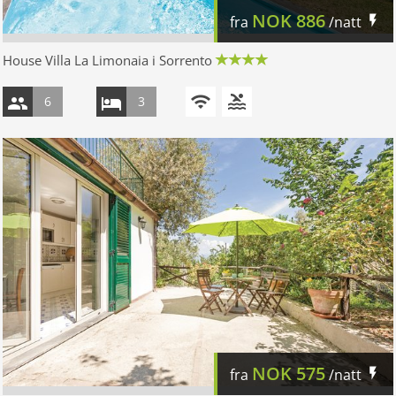
NOK
886
fra
/natt
House Villa La Limonaia i Sorrento
6
3
NOK
575
fra
/natt