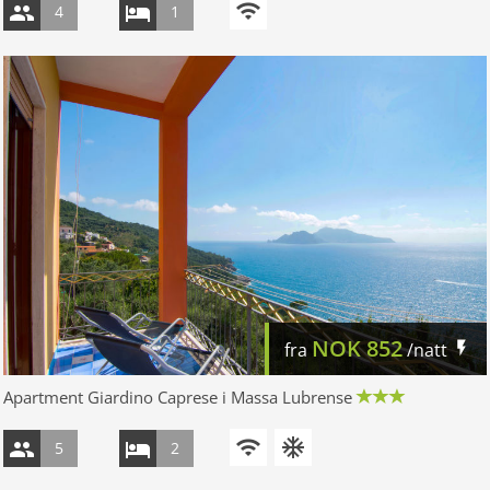
4
1
NOK
852
fra
/natt
Apartment Giardino Caprese i Massa Lubrense
5
2