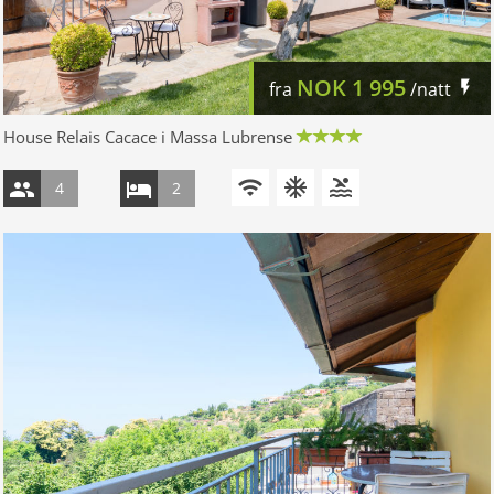
NOK
1 995
fra
/natt
House Relais Cacace i Massa Lubrense
4
2