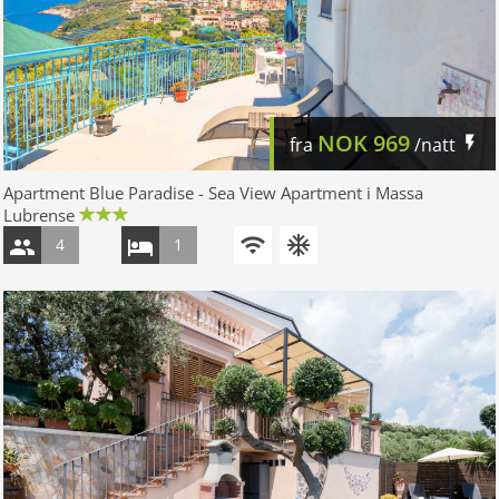
NOK
969
fra
/natt
Apartment Blue Paradise - Sea View Apartment i Massa
Lubrense
4
1