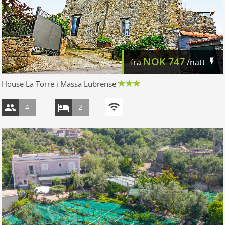
NOK
747
fra
/natt
House La Torre i Massa Lubrense
4
2