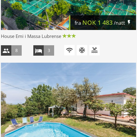
NOK
1 483
fra
/natt
House Emi i Massa Lubrense
8
3