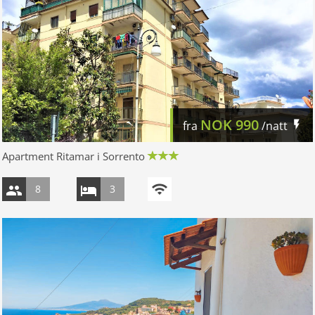
NOK
990
fra
/natt
Apartment Ritamar i Sorrento
8
3