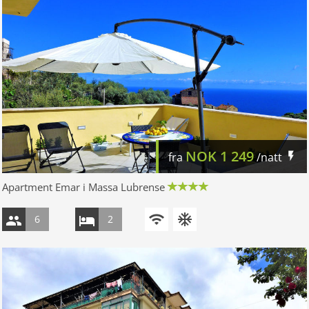
NOK
1 249
fra
/natt
Apartment Emar i Massa Lubrense
6
2