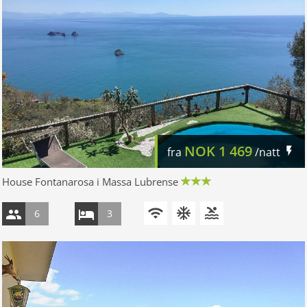
NOK
1 469
fra
/natt
House Fontanarosa i Massa Lubrense
6
3