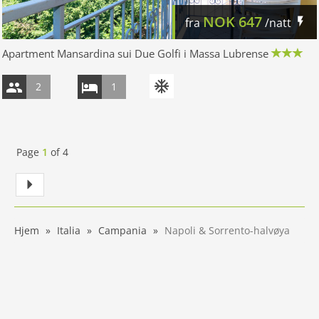
NOK
647
fra
/natt
Apartment Mansardina sui Due Golfi i Massa Lubrense
2
1
Page
1
of
4
Hjem
Italia
Campania
Napoli & Sorrento-halvøya