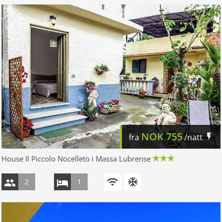
NOK
755
fra
/natt
House Il Piccolo Nocelleto i Massa Lubrense
2
1