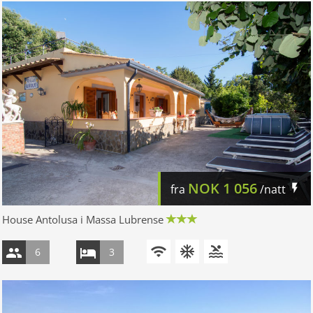
NOK
1 056
fra
/natt
House Antolusa i Massa Lubrense
6
3