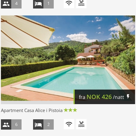
4
1
NOK
426
fra
/natt
Apartment Casa Alice i Pistoia
6
2