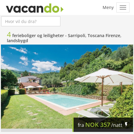
4
ferieboliger og leiligheter -
Sarripoli, Toscana Firenze,
landsbygd
NOK
357
fra
/natt