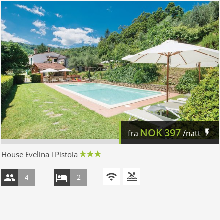
NOK
397
fra
/natt
House Evelina i Pistoia
4
2