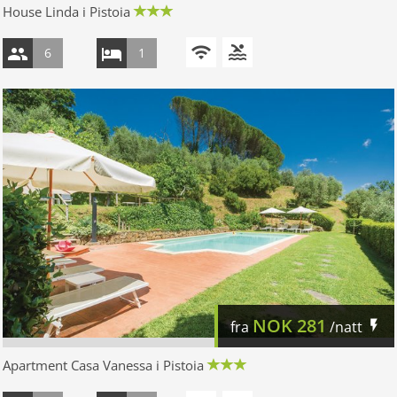
House Linda i Pistoia
6
1
NOK
281
fra
/natt
Apartment Casa Vanessa i Pistoia